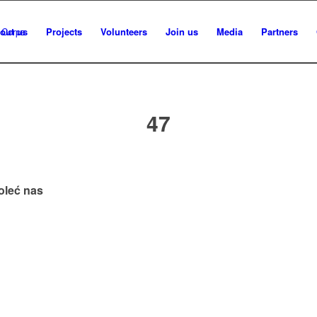
out us
Projects
Volunteers
Join us
Media
Partners
47
oleć nas