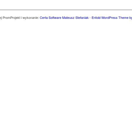
ej Prom
Projekt i wykonanie:
Certa Software Mateusz Stefaniak
-
Enfold WordPress Theme by