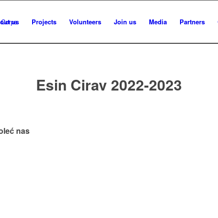
out us
Projects
Volunteers
Join us
Media
Partners
Esin Cirav 2022-2023
oleć nas