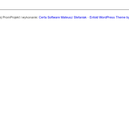
ej Prom
Projekt i wykonanie:
Certa Software Mateusz Stefaniak
-
Enfold WordPress Theme by