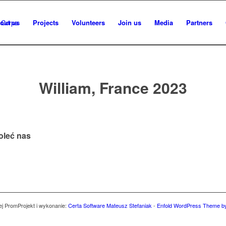
out us
Projects
Volunteers
Join us
Media
Partners
William, France 2023
oleć nas
ej Prom
Projekt i wykonanie:
Certa Software Mateusz Stefaniak
-
Enfold WordPress Theme by