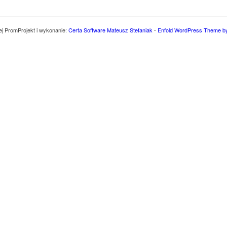
ej Prom
Projekt i wykonanie:
Certa Software Mateusz Stefaniak
-
Enfold WordPress Theme by