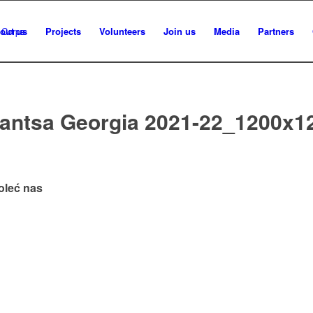
out us
Projects
Volunteers
Join us
Media
Partners
antsa Georgia 2021-22_1200x1
oleć nas