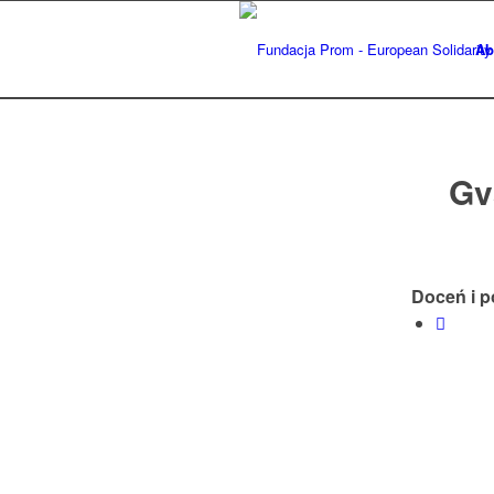
Ab
Gv
Doceń i p