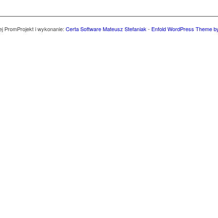
ej Prom
Projekt i wykonanie:
Certa Software Mateusz Stefaniak
-
Enfold WordPress Theme by