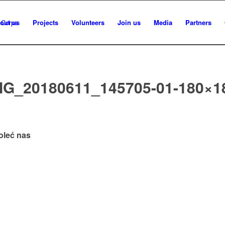
out us
Projects
Volunteers
Join us
Media
Partners
MG_20180611_145705-01-180×1
oleć nas