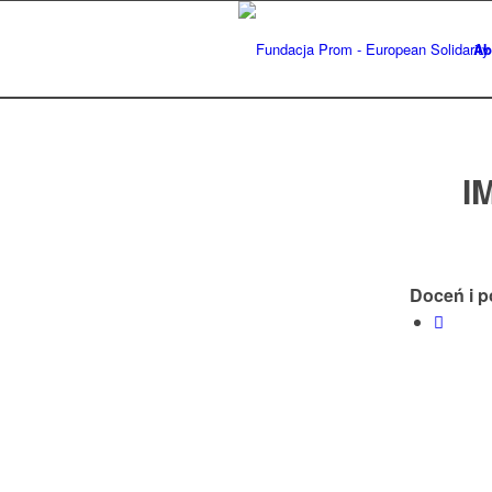
Ab
I
Doceń i p