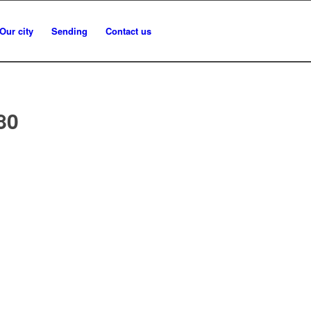
Our city
Sending
Contact us
80