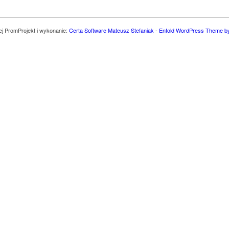
ej Prom
Projekt i wykonanie:
Certa Software Mateusz Stefaniak
-
Enfold WordPress Theme by