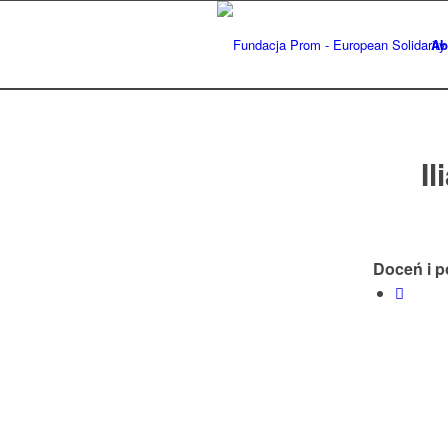
Ab
I
Doceń i p