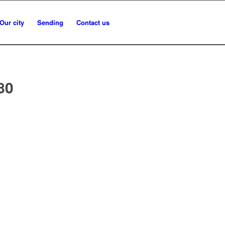
Our city
Sending
Contact us
80