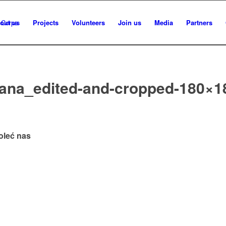
out us
Projects
Volunteers
Join us
Media
Partners
liana_edited-and-cropped-180×1
oleć nas