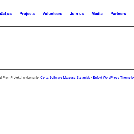
out us
Projects
Volunteers
Join us
Media
Partners
ej Prom
Projekt i wykonanie:
Certa Software Mateusz Stefaniak
-
Enfold WordPress Theme by